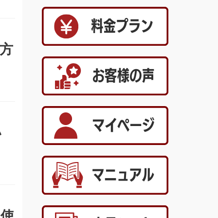
る方
い
の使